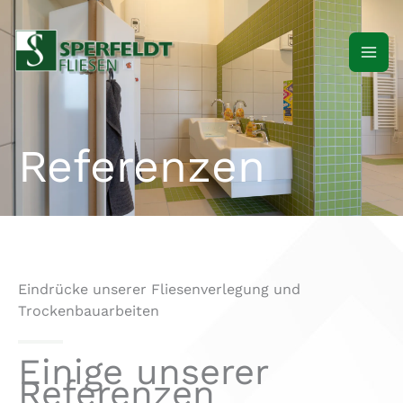
Zum
Inhalt
springen
Referenzen
Eindrücke unserer Fliesenverlegung und
Trockenbauarbeiten
Einige unserer
Referenzen